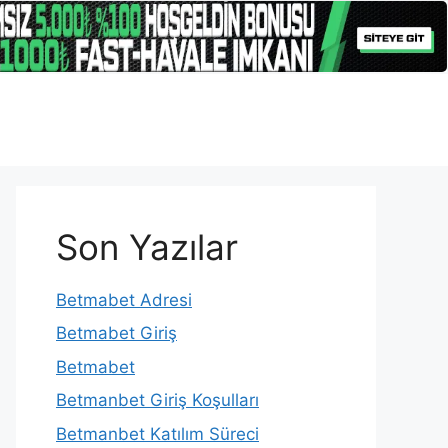
Son Yazılar
Betmabet Adresi
Betmabet Giriş
Betmabet
Betmanbet Giriş Koşulları
Betmanbet Katılım Süreci