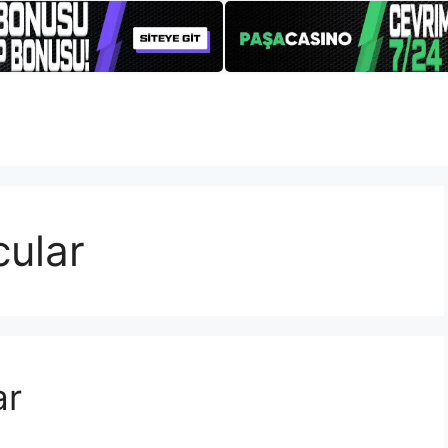
ular
ar