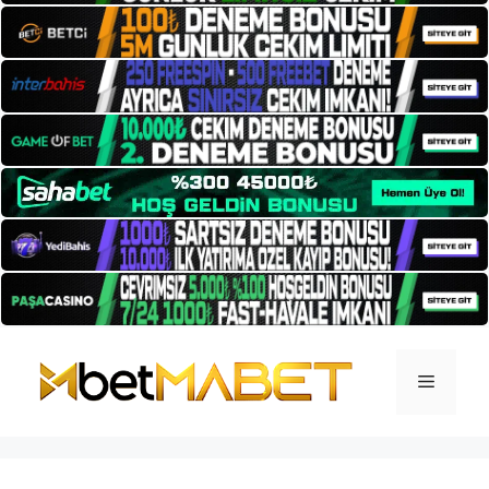
İçeriğe
atla
Menü