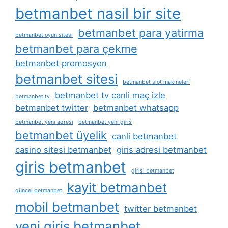
betmanbet nasil bir site
betmanbet para yatirma
betmanbet oyun sitesi
betmanbet para çekme
betmanbet promosyon
betmanbet sitesi
betmanbet slot makineleri
betmanbet tv canli maç izle
betmanbet tv
betmanbet twitter
betmanbet whatsapp
betmanbet yeni adresi
betmanbet yeni giris
betmanbet üyelik
canli betmanbet
casino sitesi betmanbet
giris adresi betmanbet
giris betmanbet
girisi betmanbet
kayit betmanbet
güncel betmanbet
mobil betmanbet
twitter betmanbet
yeni giris betmanbet