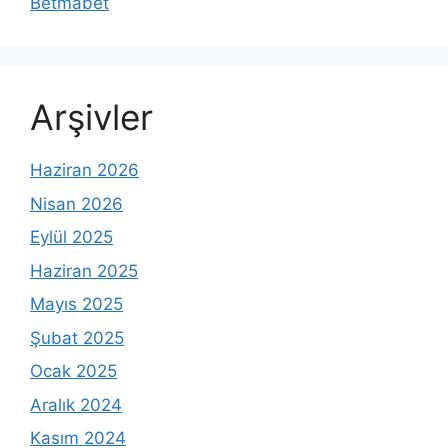
Betmabet
Arşivler
Haziran 2026
Nisan 2026
Eylül 2025
Haziran 2025
Mayıs 2025
Şubat 2025
Ocak 2025
Aralık 2024
Kasım 2024