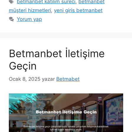
Etiketler
betmanbet katılım süreci
,
betmanbet
müşteri hizmetleri
,
yeni giris betmanbet
Yorum yap
Betmanbet İletişime
Geçin
Ocak 8, 2025
yazar
Betmabet