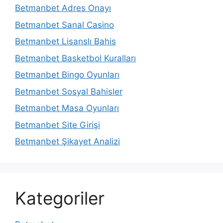
Betmanbet Adres Onayı
Betmanbet Sanal Casino
Betmanbet Lisanslı Bahis
Betmanbet Basketbol Kuralları
Betmanbet Bingo Oyunları
Betmanbet Sosyal Bahisler
Betmanbet Masa Oyunları
Betmanbet Site Girişi
Betmanbet Şikayet Analizi
Kategoriler