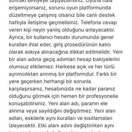
sonraki seviyeye taşıyabilirsiniz. Oyuna hala
erişemiyorsanız, sorunu oyun platformunda
düzeltmeye çalışmış olsanız bile canlı destek
hattıyla iletişime geçmelisiniz. Telefona cevap
veren kişi neyin yanlış olduğunu anlayacaktır.
Ayrıca, bir kullanıcı hesabı durumunda genel
kuralları ihlal eder, giriş prosedürünün kalıcı
olarak askıya alınacağına dikkat edilmelidir. Yeni
bir alan adına geçiş adımları hesap bakiyelerini
olumsuz etkilemez. Herkese açık ve her türlü
ayrımcılıktan arınmış bir platformdur. Farklı bir
yere geçerken herhangi bir sorunla
karşılaşırsanız, hesabınızda ne kadar paranız
olduğunu görmek için hemen bir profesyonelle
konuşabilirsiniz. Yeni alan adı, paranın ele
alınma veya sayıldığını değiştirmez. Yeni alan
adları, eskilerle aynı kuralları ve kısıtlamaları
izleyecektir. Etki alanı adını değiştirirken aynı