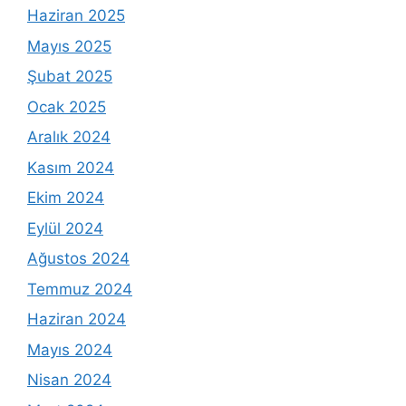
Haziran 2025
Mayıs 2025
Şubat 2025
Ocak 2025
Aralık 2024
Kasım 2024
Ekim 2024
Eylül 2024
Ağustos 2024
Temmuz 2024
Haziran 2024
Mayıs 2024
Nisan 2024