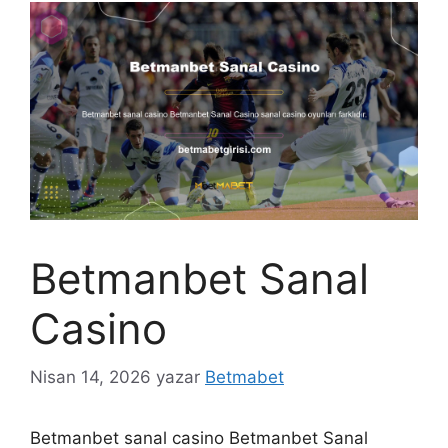
Betmanbet Sanal
Casino
Nisan 14, 2026
yazar
Betmabet
Betmanbet sanal casino Betmanbet Sanal