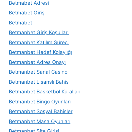
Betmabet Adresi
Betmabet Giriş
Betmabet
Betmanbet Giriş Koşulları
Betmanbet Katılım Süreci
Betmanbet Hedef Kolaylığı
Betmanbet Adres Onayı
Betmanbet Sanal Casino
Betmanbet Lisanslı Bahis
Betmanbet Basketbol Kuralları
Betmanbet Bingo Oyunları
Betmanbet Sosyal Bahisler
Betmanbet Masa Oyunları
Betmanbet Site Girişi