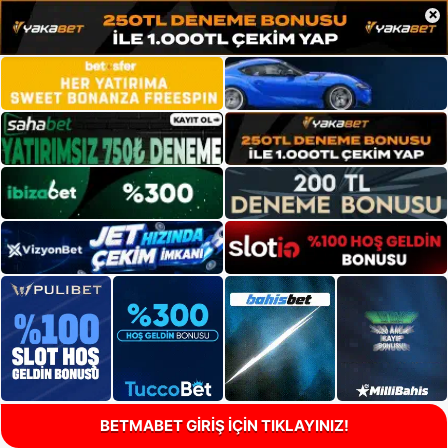
×
BETMABET GİRİŞ İÇİN TIKLAYINIZ!