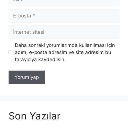
E-
posta
İnternet
sitesi
Daha sonraki yorumlarımda kullanılması için
adım, e-posta adresim ve site adresim bu
tarayıcıya kaydedilsin.
Son Yazılar