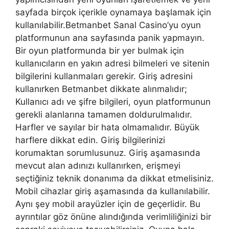
sayfada birçok içerikle oynamaya başlamak için
kullanılabilir.Betmanbet Sanal Casino’yu oyun
platformunun ana sayfasında panik yapmayın.
Bir oyun platformunda bir yer bulmak için
kullanıcıların en yakın adresi bilmeleri ve sitenin
bilgilerini kullanmaları gerekir. Giriş adresini
kullanırken Betmanbet dikkate alınmalıdır;
Kullanıcı adı ve şifre bilgileri, oyun platformunun
gerekli alanlarına tamamen doldurulmalıdır.
Harfler ve sayılar bir hata olmamalıdır. Büyük
harflere dikkat edin. Giriş bilgilerinizi
korumaktan sorumlusunuz. Giriş aşamasında
mevcut alan adınızı kullanırken, erişmeyi
seçtiğiniz teknik donanıma da dikkat etmelisiniz.
Mobil cihazlar giriş aşamasında da kullanılabilir.
Aynı şey mobil arayüzler için de geçerlidir. Bu
ayrıntılar göz önüne alındığında verimliliğinizi bir