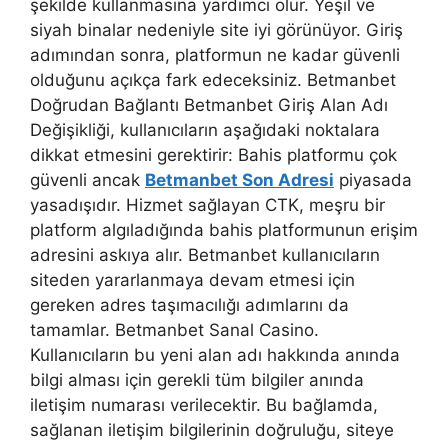
şekilde kullanmasına yardımcı olur. Yeşil ve
siyah binalar nedeniyle site iyi görünüyor. Giriş
adımından sonra, platformun ne kadar güvenli
olduğunu açıkça fark edeceksiniz. Betmanbet
Doğrudan Bağlantı Betmanbet Giriş Alan Adı
Değişikliği, kullanıcıların aşağıdaki noktalara
dikkat etmesini gerektirir: Bahis platformu çok
güvenli ancak
Betmanbet Son Adresi
piyasada
yasadışıdır. Hizmet sağlayan CTK, meşru bir
platform algıladığında bahis platformunun erişim
adresini askıya alır. Betmanbet kullanıcıların
siteden yararlanmaya devam etmesi için
gereken adres taşımacılığı adımlarını da
tamamlar. Betmanbet Sanal Casino.
Kullanıcıların bu yeni alan adı hakkında anında
bilgi alması için gerekli tüm bilgiler anında
iletişim numarası verilecektir. Bu bağlamda,
sağlanan iletişim bilgilerinin doğruluğu, siteye