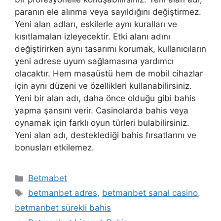
paranın ele alınma veya sayıldığını değiştirmez.
Yeni alan adları, eskilerle aynı kuralları ve
kısıtlamaları izleyecektir. Etki alanı adını
değiştirirken aynı tasarımı korumak, kullanıcıların
yeni adrese uyum sağlamasına yardımcı
olacaktır. Hem masaüstü hem de mobil cihazlar
için aynı düzeni ve özellikleri kullanabilirsiniz.
Yeni bir alan adı, daha önce olduğu gibi bahis
yapma şansını verir. Casinolarda bahis veya
oynamak için farklı oyun türleri bulabilirsiniz.
Yeni alan adı, desteklediği bahis fırsatlarını ve
bonusları etkilemez.
Kategoriler
Betmabet
Etiketler
betmanbet adres
,
betmanbet sanal casino
,
betmanbet sürekli bahis