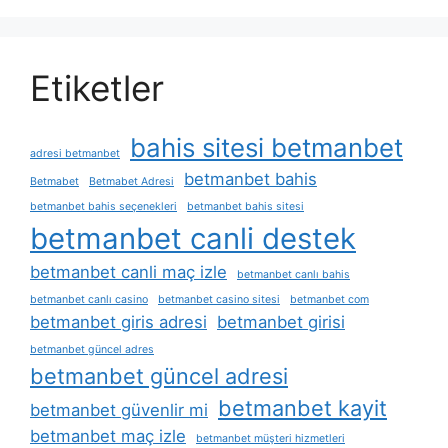
Etiketler
bahis sitesi betmanbet
adresi betmanbet
betmanbet bahis
Betmabet
Betmabet Adresi
betmanbet bahis seçenekleri
betmanbet bahis sitesi
betmanbet canli destek
betmanbet canli maç izle
betmanbet canlı bahis
betmanbet canlı casino
betmanbet casino sitesi
betmanbet com
betmanbet giris adresi
betmanbet girisi
betmanbet güncel adres
betmanbet güncel adresi
betmanbet kayit
betmanbet güvenlir mi
betmanbet maç izle
betmanbet müşteri hizmetleri