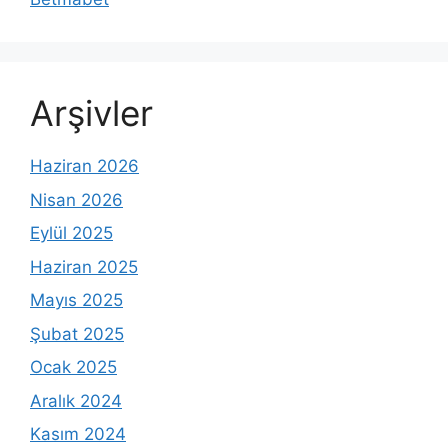
Arşivler
Haziran 2026
Nisan 2026
Eylül 2025
Haziran 2025
Mayıs 2025
Şubat 2025
Ocak 2025
Aralık 2024
Kasım 2024