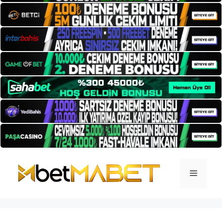
İçeriğe
atla
Menü