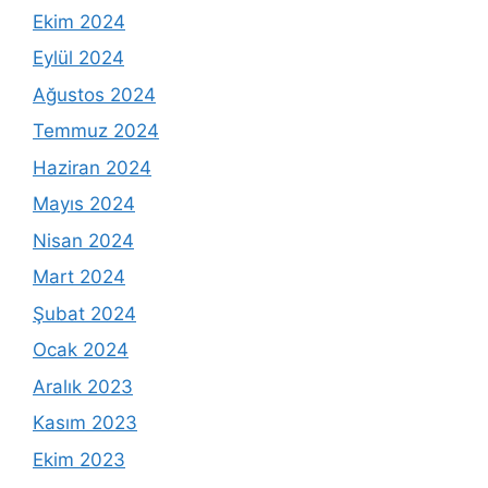
Ekim 2024
Eylül 2024
Ağustos 2024
Temmuz 2024
Haziran 2024
Mayıs 2024
Nisan 2024
Mart 2024
Şubat 2024
Ocak 2024
Aralık 2023
Kasım 2023
Ekim 2023