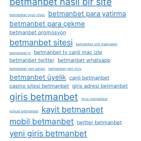
betmanbet nasil bir site
betmanbet para yatirma
betmanbet oyun sitesi
betmanbet para çekme
betmanbet promosyon
betmanbet sitesi
betmanbet slot makineleri
betmanbet tv canli maç izle
betmanbet tv
betmanbet twitter
betmanbet whatsapp
betmanbet yeni adresi
betmanbet yeni giris
betmanbet üyelik
canli betmanbet
casino sitesi betmanbet
giris adresi betmanbet
giris betmanbet
girisi betmanbet
kayit betmanbet
güncel betmanbet
mobil betmanbet
twitter betmanbet
yeni giris betmanbet