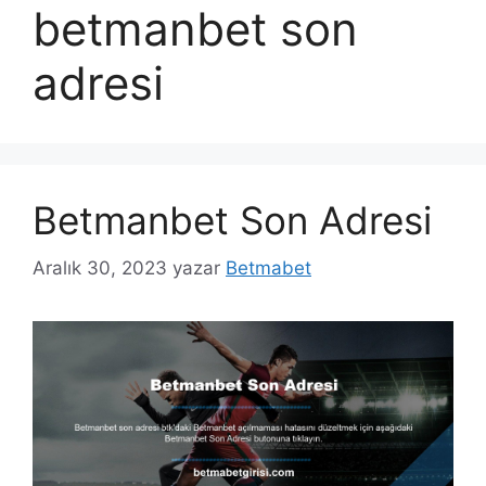
betmanbet son
adresi
Betmanbet Son Adresi
Aralık 30, 2023
yazar
Betmabet