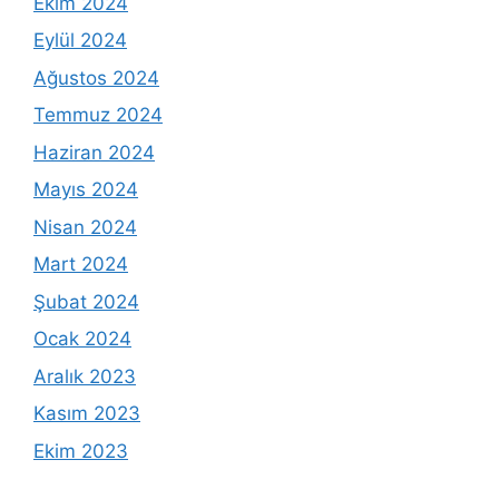
Ekim 2024
Eylül 2024
Ağustos 2024
Temmuz 2024
Haziran 2024
Mayıs 2024
Nisan 2024
Mart 2024
Şubat 2024
Ocak 2024
Aralık 2023
Kasım 2023
Ekim 2023