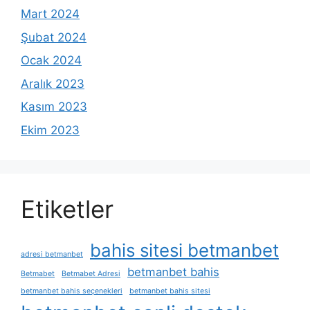
Mart 2024
Şubat 2024
Ocak 2024
Aralık 2023
Kasım 2023
Ekim 2023
Etiketler
bahis sitesi betmanbet
adresi betmanbet
betmanbet bahis
Betmabet
Betmabet Adresi
betmanbet bahis seçenekleri
betmanbet bahis sitesi