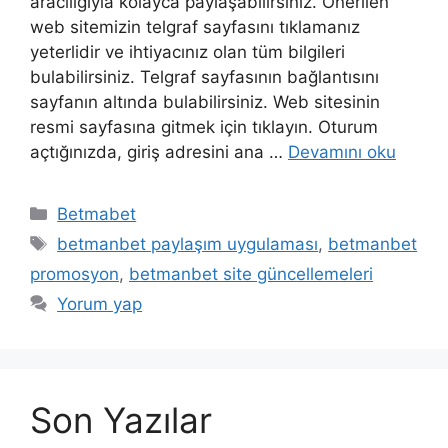
aracılığıyla kolayca paylaşabilirsiniz. Önerilen
web sitemizin telgraf sayfasını tıklamanız
yeterlidir ve ihtiyacınız olan tüm bilgileri
bulabilirsiniz. Telgraf sayfasının bağlantısını
sayfanın altında bulabilirsiniz. Web sitesinin
resmi sayfasına gitmek için tıklayın. Oturum
açtığınızda, giriş adresini ana …
Devamını oku
Kategoriler
Betmabet
Etiketler
betmanbet paylaşım uygulaması
,
betmanbet
promosyon
,
betmanbet site güncellemeleri
Yorum yap
Son Yazılar