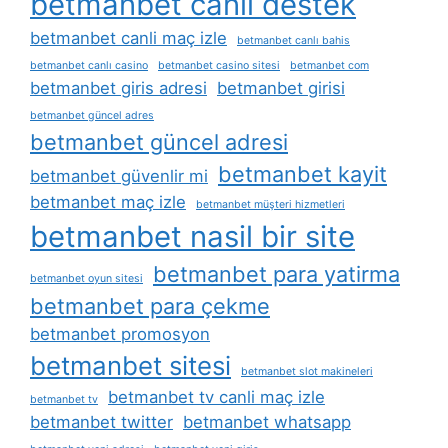
betmanbet canli destek
betmanbet canli maç izle
betmanbet canlı bahis
betmanbet canlı casino
betmanbet casino sitesi
betmanbet com
betmanbet giris adresi
betmanbet girisi
betmanbet güncel adres
betmanbet güncel adresi
betmanbet kayit
betmanbet güvenlir mi
betmanbet maç izle
betmanbet müşteri hizmetleri
betmanbet nasil bir site
betmanbet para yatirma
betmanbet oyun sitesi
betmanbet para çekme
betmanbet promosyon
betmanbet sitesi
betmanbet slot makineleri
betmanbet tv canli maç izle
betmanbet tv
betmanbet twitter
betmanbet whatsapp