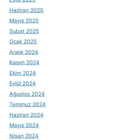
Haziran 2025
Mayıs 2025
Şubat 2025
Ocak 2025
Aralık 2024
Kasım 2024
Ekim 2024
Eylül 2024
Ağustos 2024
Temmuz 2024
Haziran 2024
Mayıs 2024
Nisan 2024