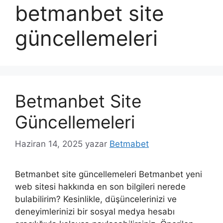
betmanbet site
güncellemeleri
Betmanbet Site
Güncellemeleri
Haziran 14, 2025
yazar
Betmabet
Betmanbet site güncellemeleri Betmanbet yeni
web sitesi hakkında en son bilgileri nerede
bulabilirim? Kesinlikle, düşüncelerinizi ve
deneyimlerinizi bir sosyal medya hesabı