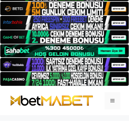
İçeriğe
atla
Menü