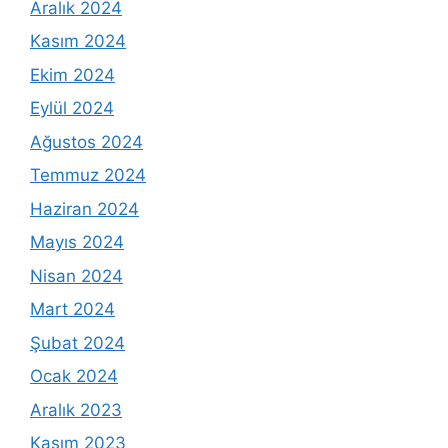
Aralık 2024
Kasım 2024
Ekim 2024
Eylül 2024
Ağustos 2024
Temmuz 2024
Haziran 2024
Mayıs 2024
Nisan 2024
Mart 2024
Şubat 2024
Ocak 2024
Aralık 2023
Kasım 2023