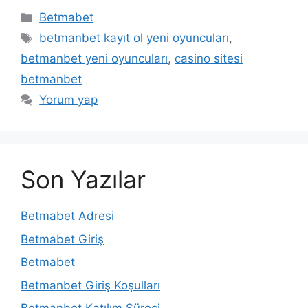
Kategoriler
Betmabet
Etiketler
betmanbet kayıt ol yeni oyuncuları
,
betmanbet yeni oyuncuları
,
casino sitesi
betmanbet
Yorum yap
Son Yazılar
Betmabet Adresi
Betmabet Giriş
Betmabet
Betmanbet Giriş Koşulları