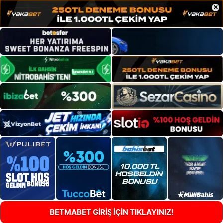
×
BETMABET GİRİŞ İÇİN TIKLAYINIZ!