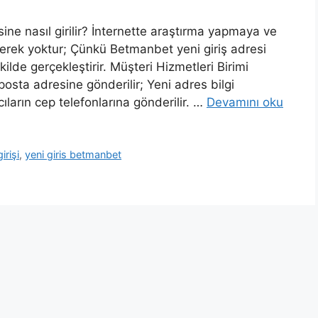
ne nasıl girilir? İnternette araştırma yapmaya ve
gerek yoktur; Çünkü Betmanbet yeni giriş adresi
şekilde gerçekleştirir. Müşteri Hizmetleri Birimi
osta adresine gönderilir; Yeni adres bilgi
ıların cep telefonlarına gönderilir. …
Devamını oku
irişi
,
yeni giris betmanbet