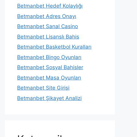
Betmanbet Hedef Kolaylığı
Betmanbet Adres Onayı
Betmanbet Sanal Casino
Betmanbet Lisanslı Bahis
Betmanbet Basketbol Kuralları
Betmanbet Bingo Oyunları
Betmanbet Sosyal Bahisler
Betmanbet Masa Oyunları
Betmanbet Site Girişi
Betmanbet Şikayet Analizi