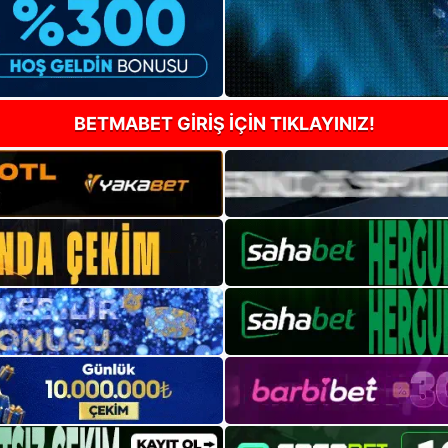
BETMABET GİRİŞ İÇİN TIKLAYINIZ!