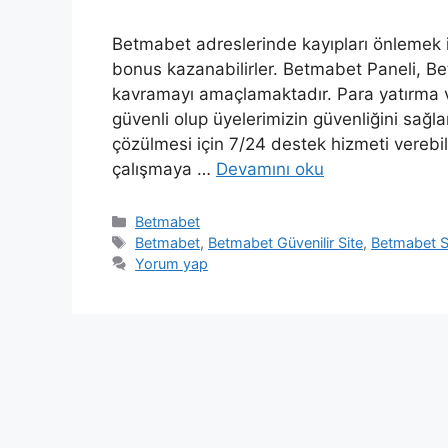
Betmabet adreslerinde kayıpları önlemek iç
bonus kazanabilirler. Betmabet Paneli, Betm
kavramayı amaçlamaktadır. Para yatırma v
güvenli olup üyelerimizin güvenliğini sağlar.
çözülmesi için 7/24 destek hizmeti verebilm
çalışmaya …
Devamını oku
Kategoriler
Betmabet
Etiketler
Betmabet
,
Betmabet Güvenilir Site
,
Betmabet S
Yorum yap