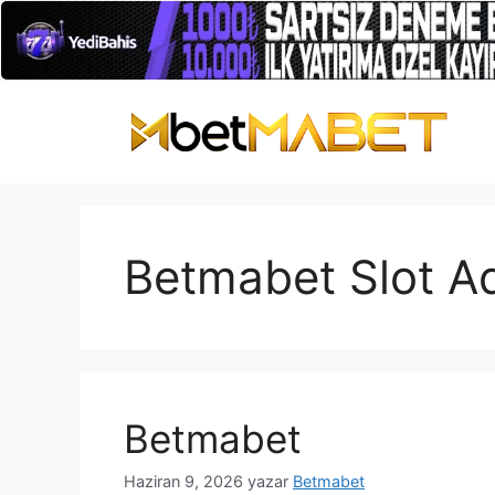
İçeriğe
atla
Betmabet Slot Ad
Betmabet
Haziran 9, 2026
yazar
Betmabet