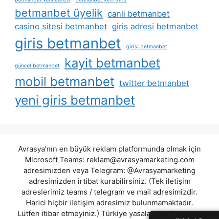
betmanbet üyelik
canli betmanbet
casino sitesi betmanbet
giris adresi betmanbet
giris betmanbet
girisi betmanbet
kayit betmanbet
güncel betmanbet
mobil betmanbet
twitter betmanbet
yeni giris betmanbet
Avrasya'nın en büyük reklam platformunda olmak için
Microsoft Teams:
reklam@avrasyamarketing.com
adresimizden veya Telegram: @Avrasyamarketing
adresimizden irtibat kurabilirsiniz. (Tek iletişim
adreslerimiz teams / telegram ve mail adresimizdir.
Harici hiçbir iletişim adresimiz bulunmamaktadır.
Lütfen itibar etmeyiniz.) Türkiye yasalarına göre 7258