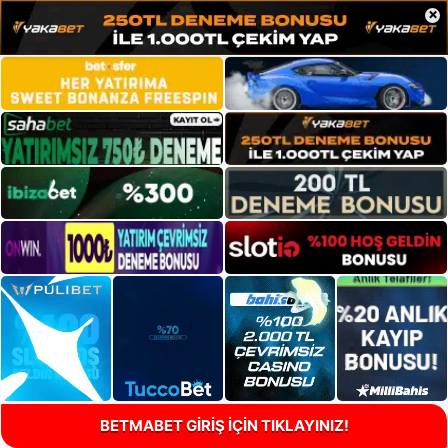
×
BETMABET GİRİŞ İÇİN TIKLAYINIZ!