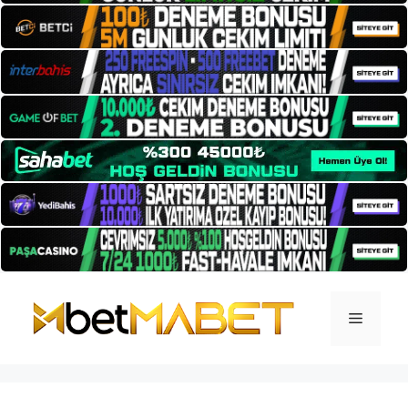
İçeriğe
atla
Menü