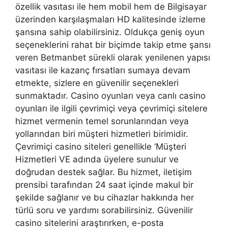
özellik vasıtası ile hem mobil hem de Bilgisayar
üzerinden karşılaşmaları HD kalitesinde izleme
şansına sahip olabilirsiniz. Oldukça geniş oyun
seçeneklerini rahat bir biçimde takip etme şansı
veren Betmanbet sürekli olarak yenilenen yapısı
vasıtası ile kazanç fırsatları sumaya devam
etmekte, sizlere en güvenilir seçenekleri
sunmaktadır. Casino oyunları veya canlı casino
oyunları ile ilgili çevrimiçi veya çevrimiçi sitelere
hizmet vermenin temel sorunlarından veya
yollarından biri müşteri hizmetleri birimidir.
Çevrimiçi casino siteleri genellikle ‘Müşteri
Hizmetleri VE adında üyelere sunulur ve
doğrudan destek sağlar. Bu hizmet, iletişim
prensibi tarafından 24 saat içinde makul bir
şekilde sağlanır ve bu cihazlar hakkında her
türlü soru ve yardımı sorabilirsiniz. Güvenilir
casino sitelerini araştırırken, e-posta