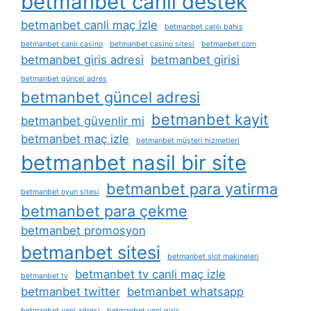
betmanbet canli destek
betmanbet canli maç izle
betmanbet canlı bahis
betmanbet canlı casino
betmanbet casino sitesi
betmanbet com
betmanbet giris adresi
betmanbet girisi
betmanbet güncel adres
betmanbet güncel adresi
betmanbet kayit
betmanbet güvenlir mi
betmanbet maç izle
betmanbet müşteri hizmetleri
betmanbet nasil bir site
betmanbet para yatirma
betmanbet oyun sitesi
betmanbet para çekme
betmanbet promosyon
betmanbet sitesi
betmanbet slot makineleri
betmanbet tv canli maç izle
betmanbet tv
betmanbet twitter
betmanbet whatsapp
betmanbet yeni adresi
betmanbet yeni giris