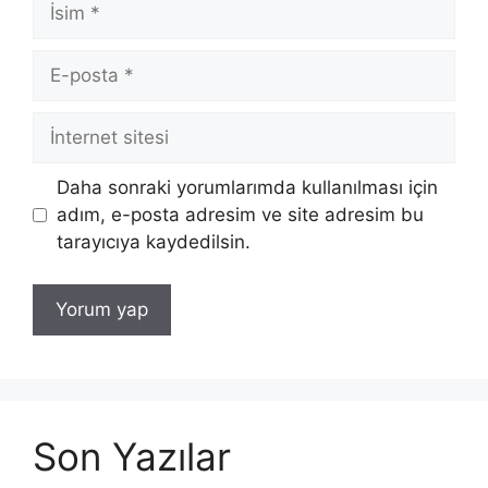
İsim
E-
posta
İnternet
sitesi
Daha sonraki yorumlarımda kullanılması için
adım, e-posta adresim ve site adresim bu
tarayıcıya kaydedilsin.
Son Yazılar