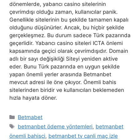
dönemlerde, yabancı casino sitelerinin
çevrimdışı olduğu zaman, kullanıcılar panik.
Genellikle sitelerinin bu şekilde tamamen kapalı
olduğunu düşünürler. Ancak, bu hiçbir şekilde
gerçekleşmez. Bu durum sadece Türk pazarında
geçerlidir. Yabancı casino siteleri ICTA önlemi
kapsamında geçici olarak çevrimdışıdır. Domain
adlı bir sayı değişikliği Siteyi yeniden aktive
eder. Bunu Türk pazarında en uygun şekilde
yapan önemli yerler arasında Betmanbet
mevcut adresi ile öne çıkıyor. Önemli bahis
sitelerinden biridir ve kullanıcıları beklemeden
hızla hayata döner.
Kategoriler
Betmabet
Etiketler
betmanbet ödeme yöntemleri
,
betmanbet
önemli bahisçi
,
betmanbet tv canli maç izle