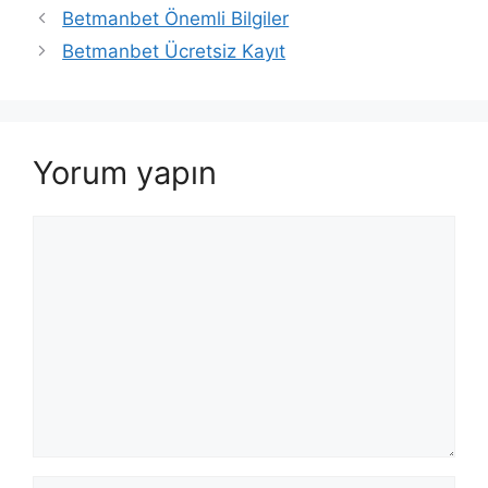
Betmanbet Önemli Bilgiler
Betmanbet Ücretsiz Kayıt
Yorum yapın
Yorum