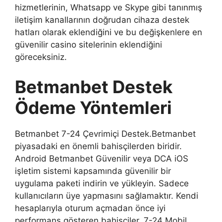
hizmetlerinin, Whatsapp ve Skype gibi tanınmış
iletişim kanallarının doğrudan cihaza destek
hatları olarak eklendiğini ve bu değişkenlere en
güvenilir casino sitelerinin eklendiğini
göreceksiniz.
Betmanbet Destek
Ödeme Yöntemleri
Betmanbet 7-24 Çevrimiçi Destek.Betmanbet
piyasadaki en önemli bahisçilerden biridir.
Android Betmanbet Güvenilir veya DCA iOS
işletim sistemi kapsamında güvenilir bir
uygulama paketi indirin ve yükleyin. Sadece
kullanıcıların üye yapmasını sağlamaktır. Kendi
hesaplarıyla oturum açmadan önce iyi
performans gösteren bahisçiler. 7-24 Mobil