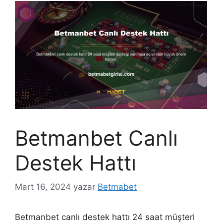
Betmanbet Canlı
Destek Hattı
Mart 16, 2024
yazar
Betmabet
Betmanbet canlı destek hattı 24 saat müşteri