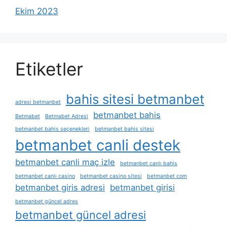
Ekim 2023
Etiketler
bahis sitesi betmanbet
adresi betmanbet
betmanbet bahis
Betmabet
Betmabet Adresi
betmanbet bahis seçenekleri
betmanbet bahis sitesi
betmanbet canli destek
betmanbet canli maç izle
betmanbet canlı bahis
betmanbet canlı casino
betmanbet casino sitesi
betmanbet com
betmanbet giris adresi
betmanbet girisi
betmanbet güncel adres
betmanbet güncel adresi