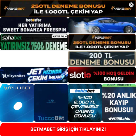
×
BETMABET GİRİŞ İÇİN TIKLAYINIZ!