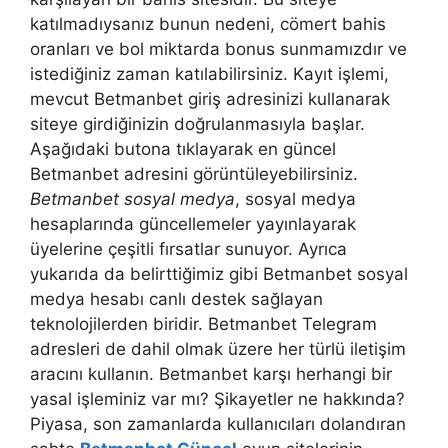
katılmadıysanız bunun nedeni, cömert bahis
oranları ve bol miktarda bonus sunmamızdır ve
istediğiniz zaman katılabilirsiniz. Kayıt işlemi,
mevcut Betmanbet giriş adresinizi kullanarak
siteye girdiğinizin doğrulanmasıyla başlar.
Aşağıdaki butona tıklayarak en güncel
Betmanbet adresini görüntüleyebilirsiniz.
Betmanbet sosyal medya
, sosyal medya
hesaplarında güncellemeler yayınlayarak
üyelerine çeşitli fırsatlar sunuyor. Ayrıca
yukarıda da belirttiğimiz gibi Betmanbet sosyal
medya hesabı canlı destek sağlayan
teknolojilerden biridir. Betmanbet Telegram
adresleri de dahil olmak üzere her türlü iletişim
aracını kullanın. Betmanbet karşı herhangi bir
yasal işleminiz var mı? Şikayetler ne hakkında?
Piyasa, son zamanlarda kullanıcıları dolandıran