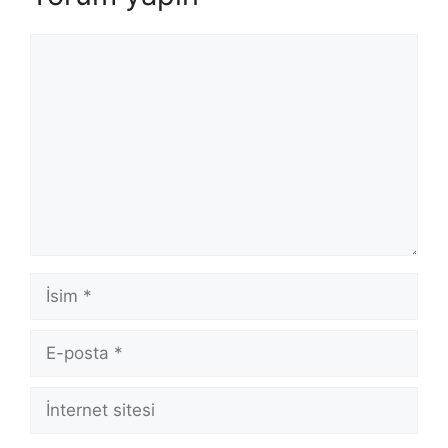
Yorum
İsim
E-
posta
İnternet
sitesi