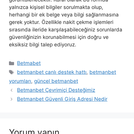
yalnızca kişisel bilgiler sorulmakta olup,
herhangi bir ek belge veya bilgi sağlanmasına
gerek yoktur. Özellikle nakit çekme işlemleri
sırasında ileride karşılaşabileceğiniz sorunlarda
güvenliğinizin korunabilmesi için doğru ve
eksiksiz bilgi talep ediyoruz.
Kategoriler
Betmabet
Etiketler
betmanbet canlı destek hattı
,
betmanbet
yorumları
,
güncel betmanbet
Betmanbet Çevrimiçi Desteğimiz
Betmanbet Güvenli Giriş Adresi Nedir
Yorum yapın