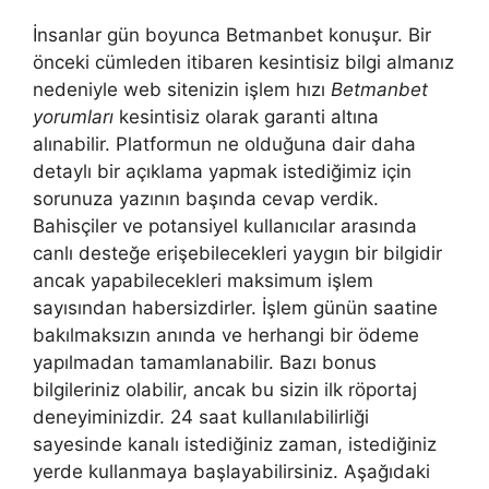
İnsanlar gün boyunca Betmanbet konuşur. Bir
önceki cümleden itibaren kesintisiz bilgi almanız
nedeniyle web sitenizin işlem hızı
Betmanbet
yorumları
kesintisiz olarak garanti altına
alınabilir. Platformun ne olduğuna dair daha
detaylı bir açıklama yapmak istediğimiz için
sorunuza yazının başında cevap verdik.
Bahisçiler ve potansiyel kullanıcılar arasında
canlı desteğe erişebilecekleri yaygın bir bilgidir
ancak yapabilecekleri maksimum işlem
sayısından habersizdirler. İşlem günün saatine
bakılmaksızın anında ve herhangi bir ödeme
yapılmadan tamamlanabilir. Bazı bonus
bilgileriniz olabilir, ancak bu sizin ilk röportaj
deneyiminizdir. 24 saat kullanılabilirliği
sayesinde kanalı istediğiniz zaman, istediğiniz
yerde kullanmaya başlayabilirsiniz. Aşağıdaki