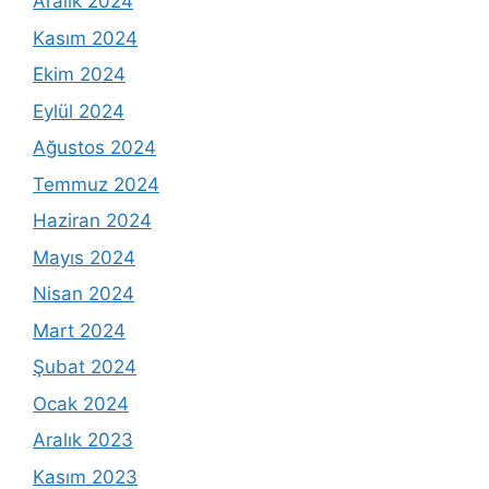
Aralık 2024
Kasım 2024
Ekim 2024
Eylül 2024
Ağustos 2024
Temmuz 2024
Haziran 2024
Mayıs 2024
Nisan 2024
Mart 2024
Şubat 2024
Ocak 2024
Aralık 2023
Kasım 2023