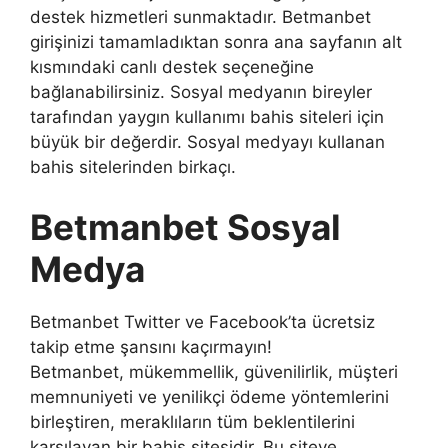
destek hizmetleri sunmaktadır. Betmanbet
girişinizi tamamladıktan sonra ana sayfanın alt
kısmındaki canlı destek seçeneğine
bağlanabilirsiniz. Sosyal medyanın bireyler
tarafından yaygın kullanımı bahis siteleri için
büyük bir değerdir. Sosyal medyayı kullanan
bahis sitelerinden birkaçı.
Betmanbet Sosyal
Medya
Betmanbet Twitter ve Facebook’ta ücretsiz
takip etme şansını kaçırmayın!
Betmanbet, mükemmellik, güvenilirlik, müşteri
memnuniyeti ve yenilikçi ödeme yöntemlerini
birleştiren, meraklıların tüm beklentilerini
karşılayan bir bahis sitesidir. Bu siteye