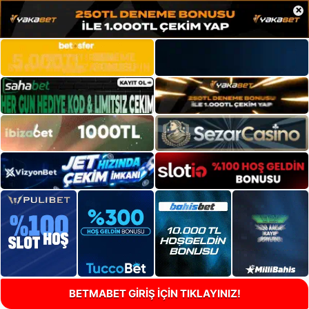
×
BETMABET GİRİŞ İÇİN TIKLAYINIZ!