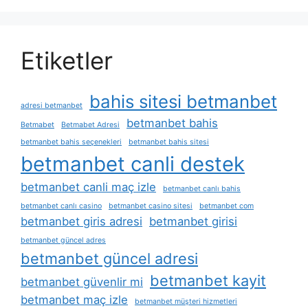
Etiketler
bahis sitesi betmanbet
adresi betmanbet
betmanbet bahis
Betmabet
Betmabet Adresi
betmanbet bahis seçenekleri
betmanbet bahis sitesi
betmanbet canli destek
betmanbet canli maç izle
betmanbet canlı bahis
betmanbet canlı casino
betmanbet casino sitesi
betmanbet com
betmanbet giris adresi
betmanbet girisi
betmanbet güncel adres
betmanbet güncel adresi
betmanbet kayit
betmanbet güvenlir mi
betmanbet maç izle
betmanbet müşteri hizmetleri