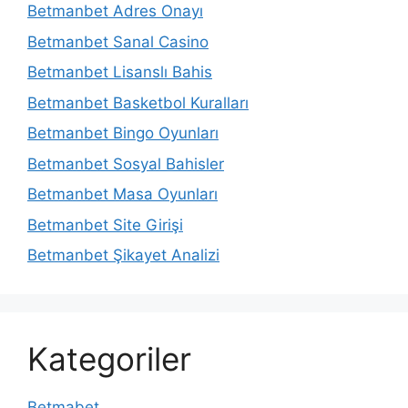
Betmanbet Adres Onayı
Betmanbet Sanal Casino
Betmanbet Lisanslı Bahis
Betmanbet Basketbol Kuralları
Betmanbet Bingo Oyunları
Betmanbet Sosyal Bahisler
Betmanbet Masa Oyunları
Betmanbet Site Girişi
Betmanbet Şikayet Analizi
Kategoriler
Betmabet