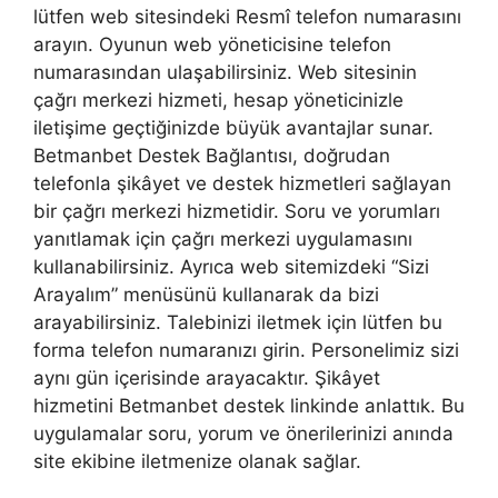
lütfen web sitesindeki Resmî telefon numarasını
arayın. Oyunun web yöneticisine telefon
numarasından ulaşabilirsiniz. Web sitesinin
çağrı merkezi hizmeti, hesap yöneticinizle
iletişime geçtiğinizde büyük avantajlar sunar.
Betmanbet Destek Bağlantısı, doğrudan
telefonla şikâyet ve destek hizmetleri sağlayan
bir çağrı merkezi hizmetidir. Soru ve yorumları
yanıtlamak için çağrı merkezi uygulamasını
kullanabilirsiniz. Ayrıca web sitemizdeki “Sizi
Arayalım” menüsünü kullanarak da bizi
arayabilirsiniz. Talebinizi iletmek için lütfen bu
forma telefon numaranızı girin. Personelimiz sizi
aynı gün içerisinde arayacaktır. Şikâyet
hizmetini Betmanbet destek linkinde anlattık. Bu
uygulamalar soru, yorum ve önerilerinizi anında
site ekibine iletmenize olanak sağlar.