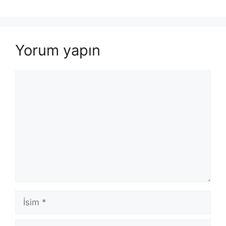
Yorum yapın
Yorum
İsim
E-