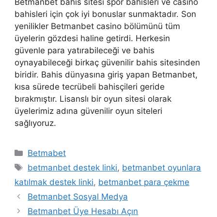
Betmanbet bahis sitesi spor bahisleri ve casino
bahisleri için çok iyi bonuslar sunmaktadır. Son
yenilikler Betmanbet casino bölümünü tüm
üyelerin gözdesi haline getirdi. Herkesin
güvenle para yatırabileceği ve bahis
oynayabileceği birkaç güvenilir bahis sitesinden
biridir. Bahis dünyasına giriş yapan Betmanbet,
kısa sürede tecrübeli bahisçileri geride
bırakmıştır. Lisanslı bir oyun sitesi olarak
üyelerimiz adına güvenilir oyun siteleri
sağlıyoruz.
Kategoriler
Betmabet
Etiketler
betmanbet destek linki
,
betmanbet oyunlara
katılmak destek linki
,
betmanbet para çekme
Betmanbet Sosyal Medya
Betmanbet Üye Hesabı Açın