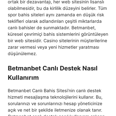
ortak bir dezavantajı, her web sitesinin lisanslı
olabilmesidir, bu da kirlilik düzeyini belirler. Tüm
spor bahis siteleri aynı zamanda en düşük risk
teklifleri olarak adlandırılan çeşitli miktarlarda
canlı bahisler de sunmaktadır. Betmanbet,
küresel çevrimiçi bahis sistemlerini görüntüleyen
bir web sitesidir. Casino sitelerinin müşterilerine
zarar vermesi veya yeni hizmetler yaratması
düşünülemez.
Betmanbet Canlı Destek Nasıl
Kullanırım
Betmanbet Canlı Bahis Sitesi’nin canlı destek
hizmeti mesajlaşma teknolojilerini kullanır. Bu,
sorularınızı ve sorunlarınızı hesap yöneticinize
açık ve net bir şekilde iletmenize olanak tanır.