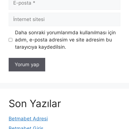
posta
İnternet
sitesi
Daha sonraki yorumlarımda kullanılması için
adım, e-posta adresim ve site adresim bu
tarayıcıya kaydedilsin.
Son Yazılar
Betmabet Adresi
Betmabet Giriş