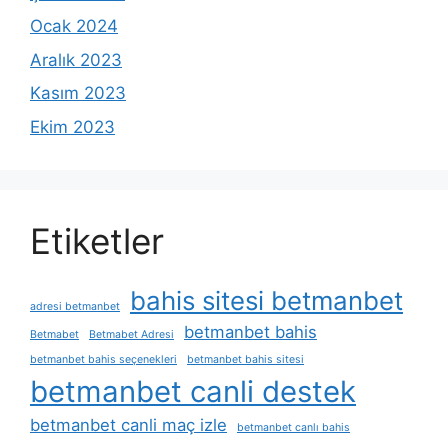
Ocak 2024
Aralık 2023
Kasım 2023
Ekim 2023
Etiketler
bahis sitesi betmanbet
adresi betmanbet
betmanbet bahis
Betmabet
Betmabet Adresi
betmanbet bahis seçenekleri
betmanbet bahis sitesi
betmanbet canli destek
betmanbet canli maç izle
betmanbet canlı bahis