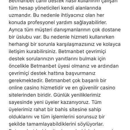
Betmanbet canlı destek nasıl kullanırım
çalışan
tüm hesap yöneticileri kendi alanlarında
uzmandır. Bu nedenle ihtiyacınız olan her
konuda profesyonel yardım sağlayabilirler.
Ayrıca tüm müşteri danışmanlarının çok dostane
bir üslubu var. Bu nedenle hizmeti kullanırken
herhangi bir sorunla karşılaşmazsınız ve kolayca
iletişim kurabilirsiniz. Betmanbet çevrimiçi
destek sorularınızın yanıtlarını bulmak için
öncelikle Betmanbet üyesi olmanız ve ardından
çevrimiçi destek hattına başvurmanız
gerekmektedir. Betmanbet çok başarılı bir
online casino hizmetidir ve en güvenilir casino
sitelerinden biridir. Günlük yeniliklerimiz
sayesinde yeni üyeler kazanıyoruz. Tüm
üyelerimiz rahat bir bahis sitesine sahip
olduklarını ve tüm işlemlerini sorunsuz bir
şekilde tamamlayabildiklerini söylüyorlar.