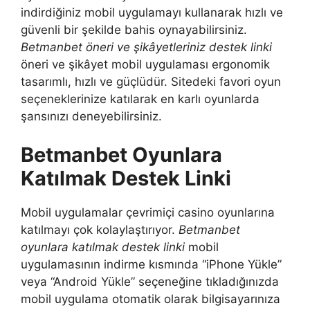
indirdiğiniz mobil uygulamayı kullanarak hızlı ve
güvenli bir şekilde bahis oynayabilirsiniz.
Betmanbet öneri ve şikâyetleriniz destek linki
öneri ve şikâyet mobil uygulaması ergonomik
tasarımlı, hızlı ve güçlüdür. Sitedeki favori oyun
seçeneklerinize katılarak en karlı oyunlarda
şansınızı deneyebilirsiniz.
Betmanbet Oyunlara
Katılmak Destek Linki
Mobil uygulamalar çevrimiçi casino oyunlarına
katılmayı çok kolaylaştırıyor.
Betmanbet
oyunlara katılmak destek linki
mobil
uygulamasının indirme kısmında “iPhone Yükle”
veya “Android Yükle” seçeneğine tıkladığınızda
mobil uygulama otomatik olarak bilgisayarınıza